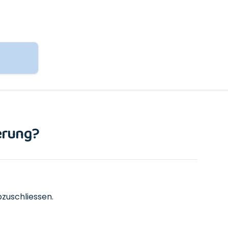
herung?
bzuschliessen.