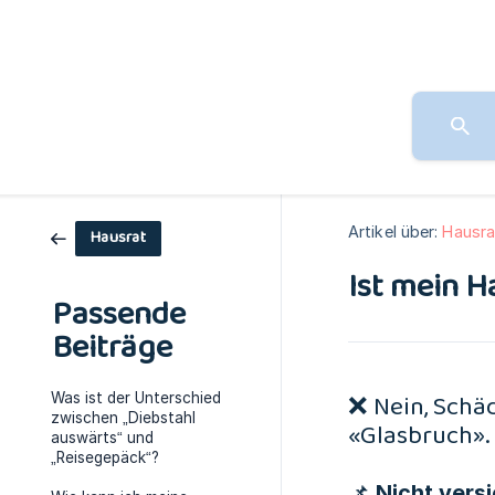
Artikel über:
Hausra
Hausrat
Ist mein H
Passende
Beiträge
❌ Nein, Schäd
Was ist der Unterschied
zwischen „Diebstahl
«Glasbruch».
auswärts“ und
„Reisegepäck“?
📌 Nicht versi