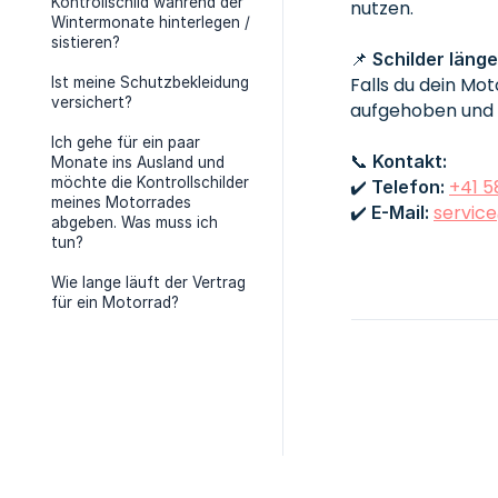
Kontrollschild während der
nutzen.
Wintermonate hinterlegen /
sistieren?
📌
Schilder läng
Falls du dein Mo
Ist meine Schutzbekleidung
versichert?
aufgehoben und 
Ich gehe für ein paar
📞
Kontakt:
Monate ins Ausland und
möchte die Kontrollschilder
✔️
+41 58
Telefon:
meines Motorrades
✔️
servic
E-Mail:
abgeben. Was muss ich
tun?
Wie lange läuft der Vertrag
für ein Motorrad?