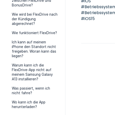
#iOS
zwischen FlexDrive und
BonusDrive?
#Betriebssyste
#Betriebssyste
Wie wird bei FlexDrive nach
#iOS15
der Kündigung
abgerechnet?
Wie funktioniert FlexDrive?
Ich kann auf meinem
iPhone den Standort nicht
freigeben. Woran kann das
liegen?
Warum kann ich die
FlexDrive-App nicht auf
meinem Samsung Galaxy
A13 installieren?
Was passiert, wenn ich
nicht fahre?
Wo kann ich die App
herunterladen?