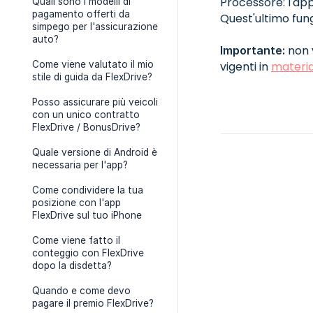
Processore: l'app
Quali sono i modelli di
pagamento offerti da
Quest'ultimo fung
simpego per l'assicurazione
auto?
non v
Importante:
Come viene valutato il mio
vigenti in
materia
stile di guida da FlexDrive?
Posso assicurare più veicoli
con un unico contratto
FlexDrive / BonusDrive?
Quale versione di Android è
necessaria per l'app?
Come condividere la tua
posizione con l'app
FlexDrive sul tuo iPhone
Come viene fatto il
conteggio con FlexDrive
dopo la disdetta?
Quando e come devo
pagare il premio FlexDrive?