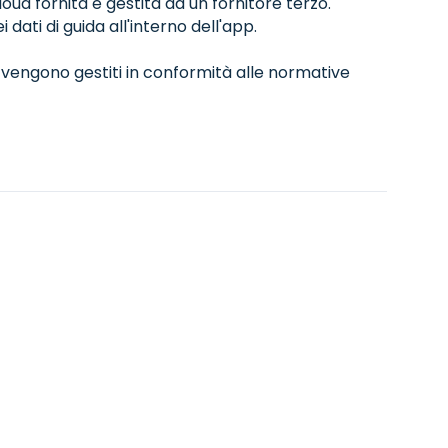
oud fornita e gestita da un fornitore terzo.
ati di guida all'interno dell'app.
i vengono gestiti in conformità alle normative