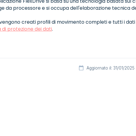
licazione FlexDrive si basa su una tecnologia basata sul cl
e da processore e si occupa dell'elaborazione tecnica dei d
engono creati profili di movimento completi e tutti i dat
 di protezione dei dati
.
Aggiornato il: 31/01/2025