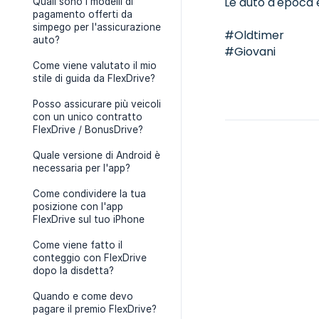
Le auto d'epoca e
Quali sono i modelli di
pagamento offerti da
simpego per l'assicurazione
#Oldtimer
auto?
#Giovani
Come viene valutato il mio
stile di guida da FlexDrive?
Posso assicurare più veicoli
con un unico contratto
FlexDrive / BonusDrive?
Quale versione di Android è
necessaria per l'app?
Come condividere la tua
posizione con l'app
FlexDrive sul tuo iPhone
Come viene fatto il
conteggio con FlexDrive
dopo la disdetta?
Quando e come devo
pagare il premio FlexDrive?