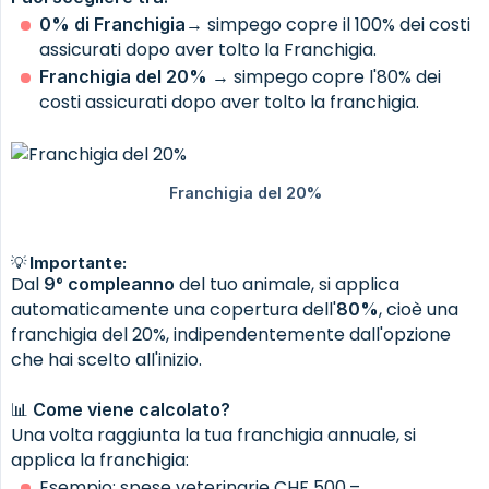
→ simpego copre il 100% dei costi
0% di Franchigia
assicurati dopo aver tolto la Franchigia.
→ simpego copre l'80% dei
Franchigia del 20%
costi assicurati dopo aver tolto la franchigia.
💡 Importante:
Dal
del tuo animale, si applica
9° compleanno
automaticamente una copertura dell'
, cioè una
80%
franchigia del 20%, indipendentemente dall'opzione
che hai scelto all'inizio.
📊
Come viene calcolato?
Una volta raggiunta la tua franchigia annuale, si
applica la franchigia:
Esempio: spese veterinarie CHF 500.–