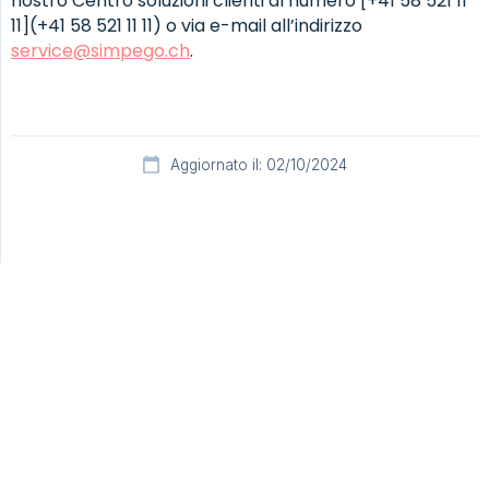
nostro Centro soluzioni clienti al numero [+41 58 521 11
11](+41 58 521 11 11) o via e-mail all’indirizzo
service@simpego.ch
.
Aggiornato il: 02/10/2024