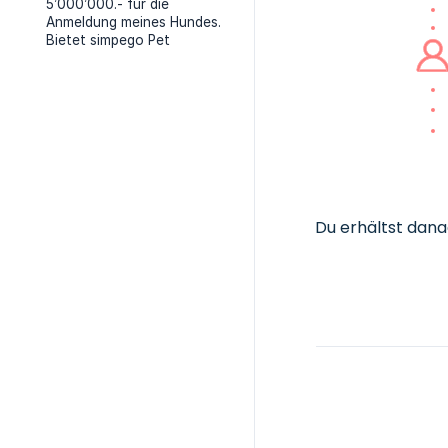
5’000’000.- für die
Anmeldung meines Hundes.
Bietet simpego Pet
Du erhältst danac