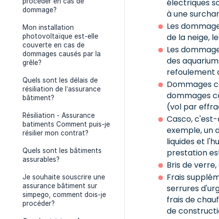
procéder en cas de
électriques s
dommage?
à une surchar
Les dommages 
Mon installation
de la neige, l
photovoltaïque est-elle
couverte en cas de
Les dommages 
dommages causés par la
des aquariums, 
grêle?
refoulement d
Quels sont les délais de
Dommages caus
résiliation de l’assurance
dommages cau
bâtiment?
(vol par effra
Résiliation - Assurance
Casco, c'est-
batiments Comment puis-je
exemple, un a
résilier mon contrat?
liquides et l
Quels sont les bâtiments
prestation es
assurables?
Bris de verre,
Frais supplém
Je souhaite souscrire une
assurance bâtiment sur
serrures d'urg
simpego, comment dois-je
frais de chau
procéder?
de constructi