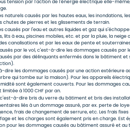
ous tension par l'action de l'énergie électrique elle-même
ge.
naturels causés par les hautes eaux, les inondations, les 
es chutes de pierres et les glissements de terrain.
causés par l'eau et autres liquides et gaz qui s'échappent
lits à eau, piscines mobiles, etc. et par la pluie, la neige ou
es canalisations et par les eaux de pente et souterraines
és par le vol, c'est-à-dire les dommages causés par le vo
sés par des délinquants enfermés dans le bâtiment et s
ction).
à-dire les dommages causés par une action extérieure acc
rbre qui tombe sur la maison). Pour les appareils électriq
'humidité sont également couverts. Pour les dommages causé
t limitée à 1000 CHF par an.
 c'est-à-dire bris du verre du bâtiment et bris des installat
entaires liés à un dommage assuré, par ex. perte de loyer
ence, frais de changement de serrure, etc. Les frais fixes 
ffage et les charges sont également pris en charge. Est 
on pour les dommages causés au bâtiment assuré et au te