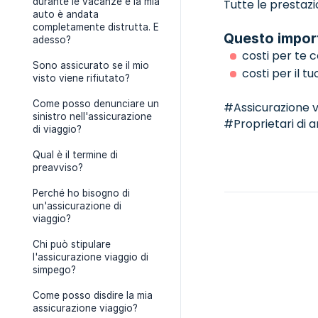
durante le vacanze e la mia
Tutte le prestazi
auto è andata
completamente distrutta. E
Questo import
adesso?
costi per te 
Sono assicurato se il mio
costi per il 
visto viene rifiutato?
Come posso denunciare un
#Assicurazione v
sinistro nell'assicurazione
#Proprietari di a
di viaggio?
Qual è il termine di
preavviso?
Perché ho bisogno di
un'assicurazione di
viaggio?
Chi può stipulare
l'assicurazione viaggio di
simpego?
Come posso disdire la mia
assicurazione viaggio?