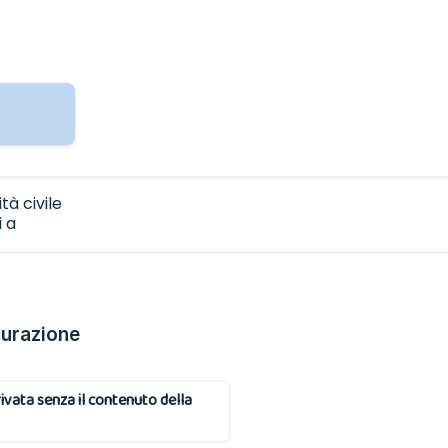
tà civile
 a
onsabile.
curazione
rivata senza il contenuto della